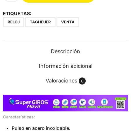
g
H
ETIQUETAS:
e
RELOJ
TAGHEUER
VENTA
u
e
r
B
Descripción
1
2
Información adicional
c
a
Valoraciones
0
n
t
i
d
a
Características:
d
Pulso en acero inoxidable.