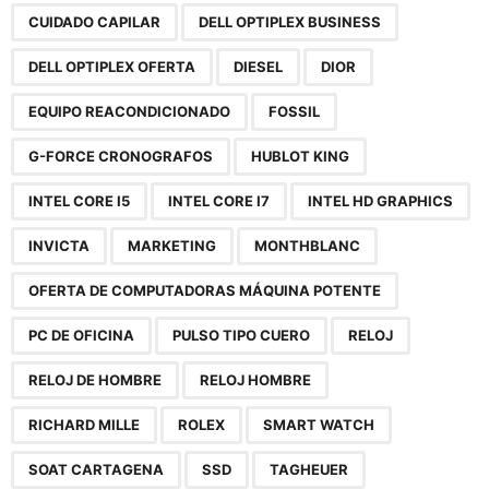
CUIDADO CAPILAR
DELL OPTIPLEX BUSINESS
DELL OPTIPLEX OFERTA
DIESEL
DIOR
EQUIPO REACONDICIONADO
FOSSIL
G-FORCE CRONOGRAFOS
HUBLOT KING
INTEL CORE I5
INTEL CORE I7
INTEL HD GRAPHICS
INVICTA
MARKETING
MONTHBLANC
OFERTA DE COMPUTADORAS MÁQUINA POTENTE
PC DE OFICINA
PULSO TIPO CUERO
RELOJ
RELOJ DE HOMBRE
RELOJ HOMBRE
RICHARD MILLE
ROLEX
SMART WATCH
SOAT CARTAGENA
SSD
TAGHEUER