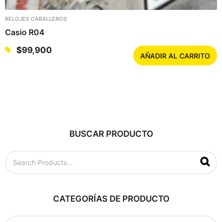
RELOJES CABALLEROS
Casio R04
$
99,900
AÑADIR AL CARRITO
BUSCAR PRODUCTO
B
u
s
c
a
CATEGORÍAS DE PRODUCTO
r
p
o