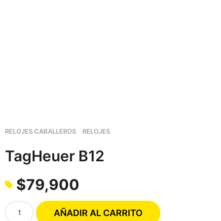
RELOJES CABALLEROS
RELOJES
TagHeuer B12
$
79,900
T
AÑADIR AL CARRITO
a